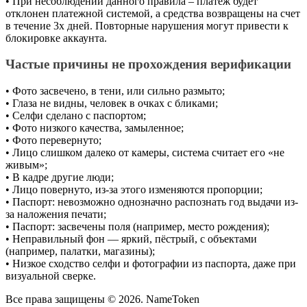
• При несоблюдении данного правила – платеж будет
отклонен платежной системой, а средства возвращены на счет
в течение 3х дней. Повторные нарушения могут привести к
блокировке аккаунта.
Частые причины не прохождения верификации
• Фото засвечено, в тени, или сильно размыто;
• Глаза не видны, человек в очках с бликами;
• Селфи сделано с паспортом;
• Фото низкого качества, замыленное;
• Фото перевернуто;
• Лицо слишком далеко от камеры, система считает его «не
живым»;
• В кадре другие люди;
• Лицо повернуто, из-за этого изменяются пропорции;
• Паспорт: невозможно однозначно распознать год выдачи из-
за наложения печати;
• Паспорт: засвечены поля (например, место рождения);
• Неправильный фон — яркий, пёстрый, с объектами
(например, палатки, магазины);
• Низкое сходство селфи и фотографии из паспорта, даже при
визуальной сверке.
Все права защищены © 2026. NameToken